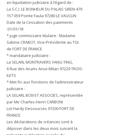
en liquidation judiciaire à l’égard de :
La S.C.I. LE BONHEUR DU PALAIS SIREN 479
157 059 Pointe Faula 97280 LE VAUCLIN
Date de la Cessation des paiements
:
01/01/18
* juge commissaire titulaire : Madame
Sabine CRABOT, Vice-Présidente au TGI
de FORT DE FRANCE
* mandataire judiciaire :
La SELARL MONTRAVERS YANG-TING,
6 Rue des Arums Anse Mitan 97229 TROIS-
ILETS
* Met fin aux fonctions de l’administrateur
judiciaire :
LA SELARL BCM ET ASSOCIES, représentée
par Me Charles-Henri CARBONI
Lot Hardy Dessources 97200 FORT DE
FRANCE
Les déclarations de créances sont à
déposer dans les deux mois suivant la