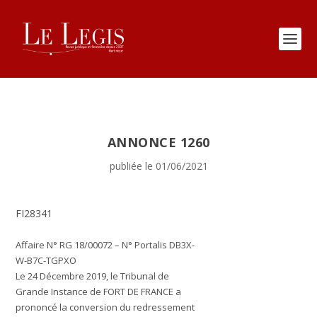
ANNONCE 1260
publiée le 01/06/2021
FI28341
Affaire N° RG 18/00072 – N° Portalis DB3X-
W-B7C-TGPXO
Le
24 Décembre 2019
, le
Tribunal de
Grande Instance de FORT DE FRANCE
a
prononcé la conversion du redressement