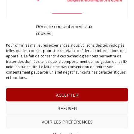
Gérer le consentement aux
cookies
Pour offrir les meilleures expériences, nous utilisons des technologies
telles que les cookies pour stocker et/ou accéder aux informations des
appareils. Le fait de consentir à ces technologies nous permettra de
traiter des données telles que le comportement de navigation ou les ID
uniques sur ce site. Le fait de ne pas consentir ou de retirer son
consentement peut avoir un effet négatif sur certaines caractéristiques
et fonctions.
ACCEPTER
REFUSER
© 2023
Le Legis
– www.lelegis.fr –
Zone Franche Cité Dillon
365 B rue Theodore
Tally, 97200 Fort-De-France
–
Tél :
06 90
VOIR LES PRÉFÉRENCES
25 89 84
– E-mail :
contact@lelegis.fr
–
Se désabonner