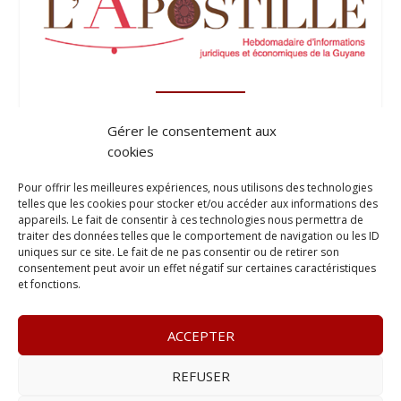
Gérer le consentement aux
cookies
Pour offrir les meilleures expériences, nous utilisons des technologies
telles que les cookies pour stocker et/ou accéder aux informations des
appareils. Le fait de consentir à ces technologies nous permettra de
traiter des données telles que le comportement de navigation ou les ID
uniques sur ce site. Le fait de ne pas consentir ou de retirer son
consentement peut avoir un effet négatif sur certaines caractéristiques
et fonctions.
ACCEPTER
REFUSER
© 2023
Le Legis
– www.lelegis.fr –
Zone Franche Cité Dillon
365 B rue Theodore
Tally, 97200 Fort-De-France
–
Tél :
06 90