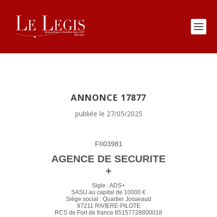
ANNONCE 17877
publiée le 27/05/2025
FII03981
AGENCE DE SECURITE
+
Sigle : ADS+
SASU au capital de 10000 €
Siège social : Quartier Josseaud
97211 RIVIERE-PILOTE
RCS de Fort de france 85157728800018