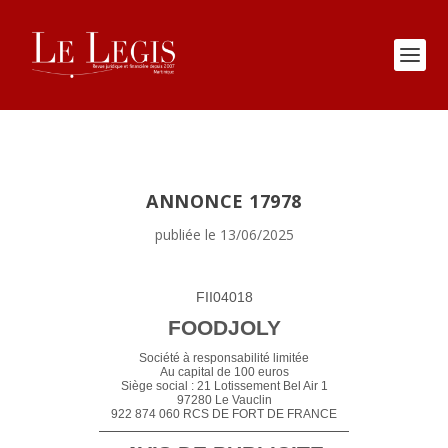
ANNONCE 17978
publiée le 13/06/2025
FII04018
FOODJOLY
Société à responsabilité limitée
Au capital de 100 euros
Siège social : 21 Lotissement Bel Air 1
97280 Le Vauclin
922 874 060 RCS DE FORT DE FRANCE