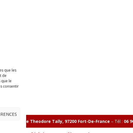
es que les
t de
 que le
as consentir
ÉRENCES
illon 365 B rue Theodore
Tally, 97200 Fort-De-France
–
Tél :
06 9