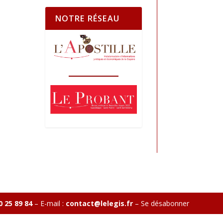
NOTRE RÉSEAU
0 25 89 84
– E-mail :
contact@lelegis.fr
–
Se désabonner