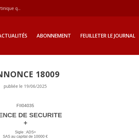
inique q...
ACTUALITÉS
ABONNEMENT
FEUILLETER LE JOURNAL
NNONCE 18009
publiée le 19/06/2025
FII04035
ENCE DE SECURITE
+
Sigle : ADS+
SAS au capital de 10000 €