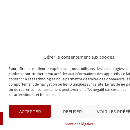
Gérer le consentement aux cookies
Pour offrir les meilleures expériences, nous utilisons des technologies tell
cookies pour stocker et/ou accéder aux informations des appareils. Le fai
consentir à ces technologies nous permettra de traiter des données telles
comportement de navigation ou les ID uniques sur ce site. Le fait de ne p
ou de retirer son consentement peut avoir un effet négatif sur certaines
caractéristiques et fonctions.
ACCEPTER
REFUSER
VOIR LES PRÉF
© 2023
Le Legis
– www.lelegis.fr –
Zone Franche Cité D
Mentions légales