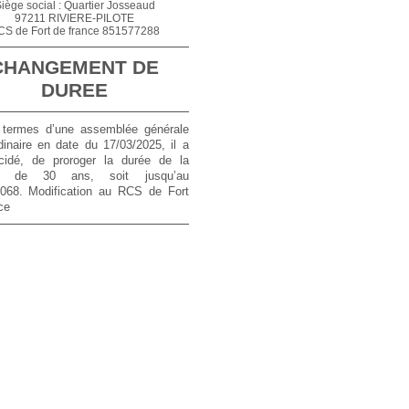
iège social : Quartier Josseaud
97211 RIVIERE-PILOTE
CS de Fort de france 851577288
CHANGEMENT DE
DUREE
termes d’une assemblée générale
dinaire en date du 17/03/2025, il a
cidé, de proroger la durée de la
té de 30 ans, soit jusqu’au
2068. Modification au RCS de Fort
ce