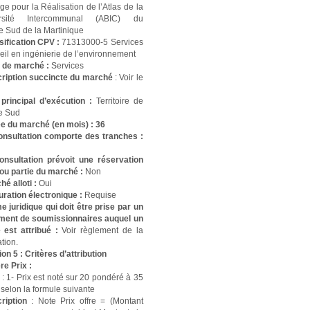
ge pour la Réalisation de l’Atlas de la
ersité Intercommunal (ABIC) du
re Sud de la Martinique
sification CPV :
71313000-5 Services
eil en ingénierie de l’environnement
 de marché :
Services
ription succincte du marché
: Voir le
 principal d’exécution :
Territoire de
e Sud
e du marché (en mois) : 36
onsultation comporte des tranches :
onsultation prévoit une réservation
 ou partie du marché :
Non
hé alloti :
Oui
uration électronique :
Requise
e juridique qui doit être prise par un
ment de soumissionnaires auquel un
 est attribué :
Voir règlement de la
tion.
on 5 : Critères d’attribution
re Prix :
m
: 1- Prix est noté sur 20 pondéré à 35
 selon la formule suivante
ription
: Note Prix offre = (Montant