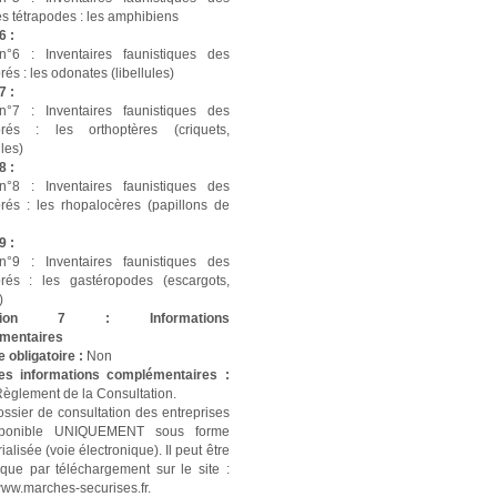
és tétrapodes : les amphibiens
6 :
n°6 : Inventaires faunistiques des
rés : les odonates (libellules)
7 :
n°7 : Inventaires faunistiques des
ébrés : les orthoptères (criquets,
les)
8 :
n°8 : Inventaires faunistiques des
brés : les rhopalocères (papillons de
9 :
n°9 : Inventaires faunistiques des
brés : les gastéropodes (escargots,
)
ction 7 : Informations
mentaires
e obligatoire :
Non
es informations complémentaires :
 Règlement de la Consultation.
ossier de consultation des entreprises
sponible UNIQUEMENT sous forme
alisée (voie électronique). Il peut être
que par téléchargement sur le site :
www.marches-securises.fr.