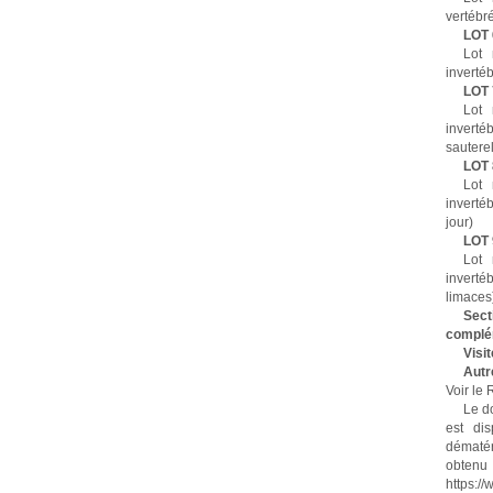
vertébr
LOT 
Lot 
invertéb
LOT 
Lot 
invert
sauterel
LOT 
Lot 
inverté
jour)
LOT 
Lot 
inverté
limaces
Se
complé
Visit
Autr
Voir le
Le d
est di
dématéri
obtenu 
https://