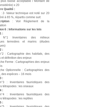
a plus basse acceptable / Montant de
considérée) x 20
re Qualité :
m
: 2- Valeur technique est noté sur 20
éré à 65 %, répartis comme suit:
cription
: Voir Règlement de la
ation
on 6 : Informations sur les lots
1 :
 N°1 Inventaires des milieux
ques terrestres et marins (études
ques)
2 :
n°2 : Cartographie des habitats, des
 et définition des enjeux
che Ferme : Cartographies des enjeux
is
che Optionnelle : Cartographies des
s, des espèces – 16 mois
3 :
n°3 : Inventaires faunistiques des
s tétrapodes : les oiseaux
4 :
n°4 : Inventaires faunistiques des
s tétrapodes : les reptiles
5 :
n°5 : Inventaires faunistiques des