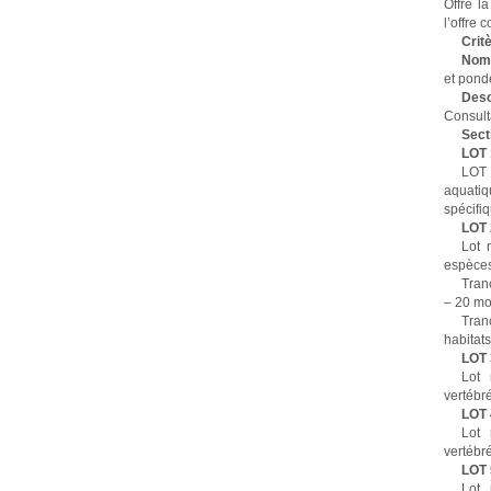
Offre l
l’offre 
Critè
No
et pond
Des
Consult
Secti
LOT 
LOT
aquati
spécifi
LOT 
Lot 
espèces
Tran
– 20 mo
Tran
habitat
LOT 
Lot 
vertébré
LOT 
Lot 
vertébré
LOT 
Lot 