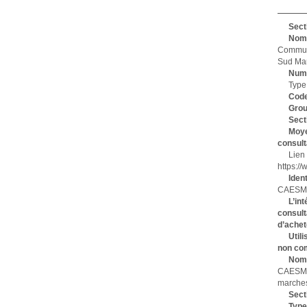
Secti
Nom
Commun
Sud Mar
Numé
Type
Code 
Gro
Sect
Moy
consult
Lie
https:/
Iden
CAESM/
L’i
consul
d’achet
Util
non co
Nom
CAESM 
marches
Sect
Type