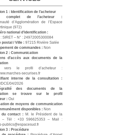
on 1 : Identification de l’acheteur
 complet de l’acheteur :
auté d’Agglomération de l’Espace
tinique (972)
ro national d’identification :
 : SIRET – N° : 24972005300084
postal / Ville :
97215 Rivière Salée
upement de commandes :
Non
ion 2 : Communication
ens d’accès aux documents de la
ation
n vers le profil d’acheteur :
/www.marches-securises.fr
tifiant interne de la consultation :
DCE/04/2026
ntégralité des documents de la
tation se trouve sur le profil
eur :
Oui
isation de moyens de communication
mmunément disponibles :
Non
 du contact :
M. le Président de la
– Tél : +33 596625353 – Mail :
-publics@espacesud.fr
ion 3 : Procédure
 de procédure :
Procédure d’Appel