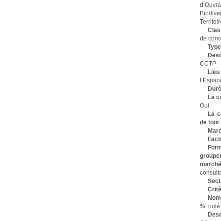
d’Ouvra
Biodiv
Territoi
Clas
de cons
Type
Desc
CCTP
Lieu
l’Espac
Duré
La c
Oui
La c
de tout
Marc
Fact
Form
groupe
marché
consulta
Secti
Critè
No
%, noté
Desc