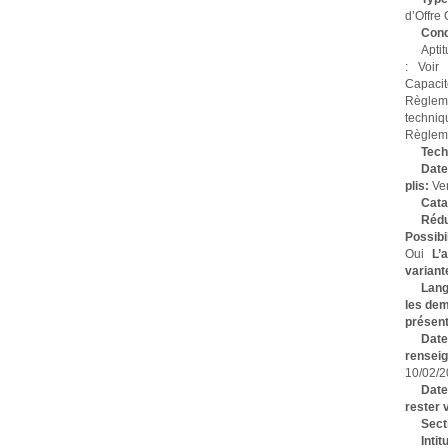
d’Offre
Condi
Aptit
: Voir
Capacit
Règlem
techni
Règleme
Tech
Date
plis:
Ve
Cata
Rédu
Possibi
Oui
L’
variant
Lang
les dem
présen
Dat
rense
10/02/2
Date
rester 
Sect
Inti