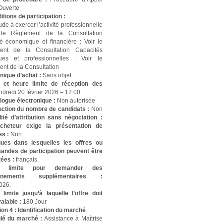
 Ouverte
tions de participation :
ude à exercer l’activité professionnelle
 le Règlement de la Consultation
é économique et financière : Voir le
ent de la Consultation Capacités
ques et professionnelles : Voir le
nt de la Consultation
nique d’achat :
Sans objet
 et heure limite de réception des
ndredi 20 février 2026 – 12:00
logue électronique :
Non autorisée
ction du nombre de candidats :
Non
lité d’attribution sans négociation :
acheteur exige la présentation de
es :
Non
ues dans lesquelles les offres ou
andes de participation peuvent être
tées :
français.
e limite pour demander des
ignements supplémentaires :
026.
 limite jusqu’à laquelle l’offre doit
valable :
180 Jour
ion 4 : Identification du marché
tulé du marché :
Assistance à Maîtrise