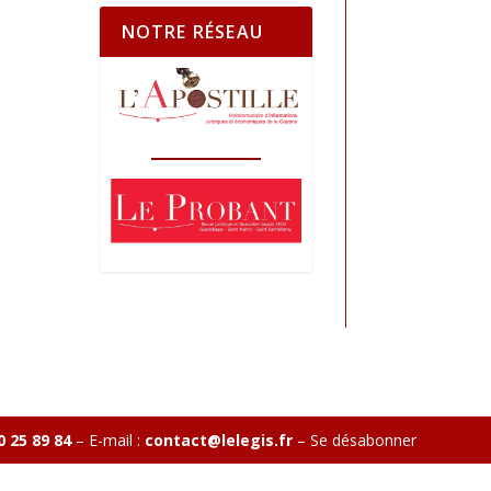
NOTRE RÉSEAU
0 25 89 84
– E-mail :
contact@lelegis.fr
–
Se désabonner