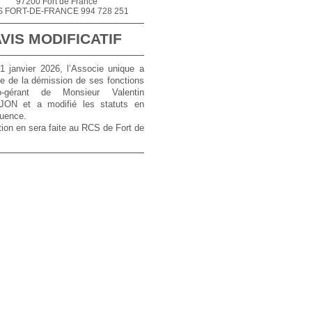
97200 Fort de France
 FORT-DE-FRANCE 994 728 251
VIS MODIFICATIF
1 janvier 2026, l’Associe unique a
te de la démission de ses fonctions
-gérant de Monsieur Valentin
ON et a modifié les statuts en
uence.
ion en sera faite au RCS de Fort de