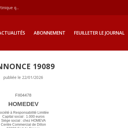
inique q...
ACTUALITÉS
ABONNEMENT
FEUILLETER LE JOURNAL
NNONCE 19089
publiée le 22/01/2026
FII04478
HOMEDEV
ociété à Responsabilité Limitée
Capital social : 1.000 euros
Siège social : chez HOMEVA
Centre Commercial de Dillon