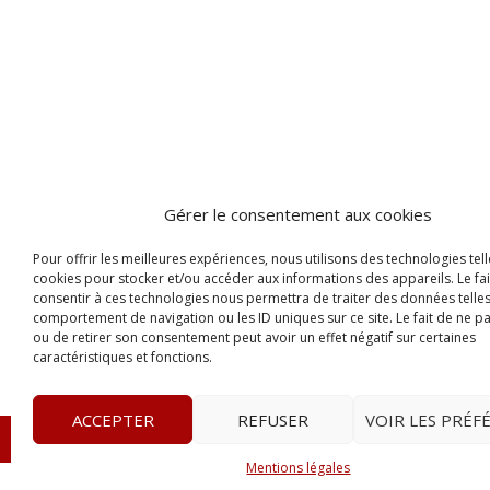
Gérer le consentement aux cookies
Pour offrir les meilleures expériences, nous utilisons des technologies tell
cookies pour stocker et/ou accéder aux informations des appareils. Le fai
consentir à ces technologies nous permettra de traiter des données telles
comportement de navigation ou les ID uniques sur ce site. Le fait de ne p
ou de retirer son consentement peut avoir un effet négatif sur certaines
caractéristiques et fonctions.
ACCEPTER
REFUSER
VOIR LES PRÉF
© 2023
Le Legis
– www.lelegis.fr –
Zone Franche Cité D
Mentions légales