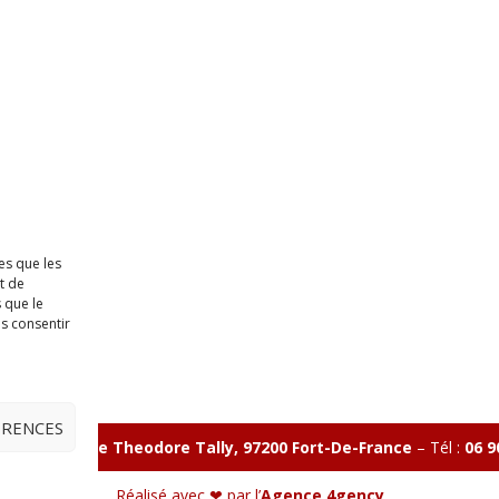
es que les
t de
 que le
as consentir
ÉRENCES
illon 365 B rue Theodore
Tally, 97200 Fort-De-France
–
Tél :
06 9
Réalisé avec ❤ par l’
Agence 4gency