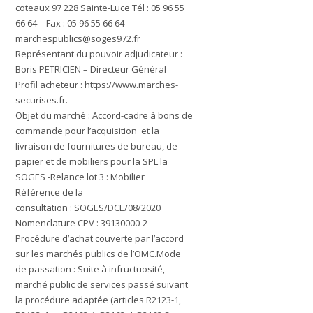
coteaux 97 228 Sainte-Luce Tél : 05 96 55
66 64 – Fax : 05 96 55 66 64
marchespublics@soges972.fr
Représentant du pouvoir adjudicateur :
Boris PETRICIEN – Directeur Général
Profil acheteur :
https://www.marches-
securises.fr.
Objet du marché :
Accord-cadre à bons de
commande pour l’acquisition et la
livraison de fournitures de bureau, de
papier et de mobiliers pour la SPL la
SOGES -Relance lot 3 : Mobilier
Référence de la
consultation :
SOGES/DCE/08/2020
Nomenclature CPV :
39130000-2
Procédure d’achat couverte par l’accord
sur les marchés publics de l’OMC.Mode
de passation :
Suite à infructuosité,
marché public de services passé suivant
la procédure adaptée (articles R2123-1,