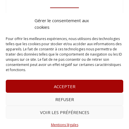
Gérer le consentement aux
cookies
Pour offrir les meilleures expériences, nous utilisons des technologies
telles que les cookies pour stocker et/ou accéder aux informations des
appareils. Le fait de consentir à ces technologies nous permettra de
traiter des données telles que le comportement de navigation ou les ID
uniques sur ce site. Le fait de ne pas consentir ou de retirer son
consentement peut avoir un effet négatif sur certaines caractéristiques
et fonctions.
ACCEPTER
REFUSER
© 2023
Le Legis
– www.lelegis.fr –
Zone Franche Cité Dillon
365 B rue Theodore
Tally, 97200 Fort-De-France
–
Tél :
06 90
VOIR LES PRÉFÉRENCES
25 89 84
– E-mail :
contact@lelegis.fr
–
Se désabonner
Mentions légales
Réalisé avec ❤ par l’
Agence 4gency