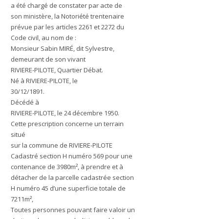
a été chargé de constater par acte de
son ministère, la Notoriété trentenaire
prévue par les articles 2261 et 2272 du
Code civil, au nom de :
Monsieur
Sabin MIRÉ, dit Sylvestre,
demeurant de son vivant
RIVIERE-PILOTE, Quartier Débat.
Né à RIVIERE-PILOTE, le
30/12/1891.
Décédé à
RIVIERE-PILOTE, le 24 décembre 1950.
Cette prescription concerne un terrain
situé
sur la commune de RIVIERE-PILOTE
Cadastré section H numéro 569 pour une
contenance de 3980m², à prendre et à
détacher de la parcelle cadastrée section
H numéro 45 d’une superficie totale de
7211m²,
Toutes personnes pouvant faire valoir un