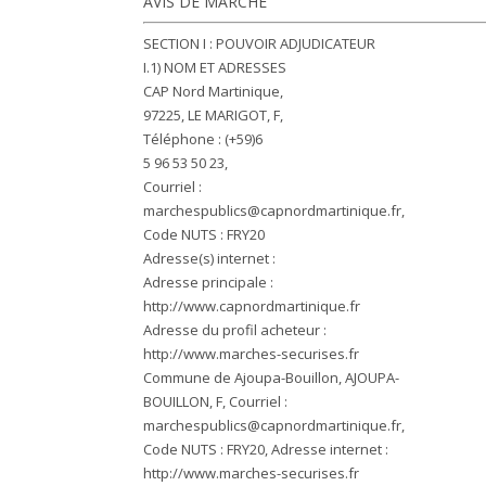
AVIS DE MARCHE
SECTION I : POUVOIR ADJUDICATEUR
I.1) NOM ET ADRESSES
CAP Nord Martinique,
97225, LE MARIGOT, F,
Téléphone : (+59)6
5 96 53 50 23,
Courriel :
marchespublics@capnordmartinique.fr
,
Code NUTS : FRY20
Adresse(s) internet :
Adresse principale :
http://www.capnordmartinique.fr
Adresse du profil acheteur :
http://www.marches-securises.fr
Commune de Ajoupa-Bouillon, AJOUPA-
BOUILLON, F, Courriel :
marchespublics@capnordmartinique.fr
,
Code NUTS : FRY20, Adresse internet :
http://www.marches-securises.fr