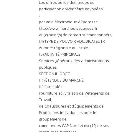
Les offres ou les demandes de
participation doivent être envoyées
:
par voie électronique à l’adresse :
http://www.marches-securises.fr
au(x) point(s) de contact susmentionné(s)
I.4) TYPE DE POUVOIR ADJUDICATEUTR
Autorité régionale ou locale
I.5) ACTIVITÉ PRINCIPALE
Services généraux des administrations
publiques
SECTION II : OBJET
II.1) ÉTENDUE DU MARCHÉ
II.1.1) Intitulé :
Fourniture et livraison de Vêtements de
Travail,
de Chaussures et d’Équipements de
Protections Individuelles pour le
groupement de
commandes CAP Nord et dix (10) de ses
communes membres.