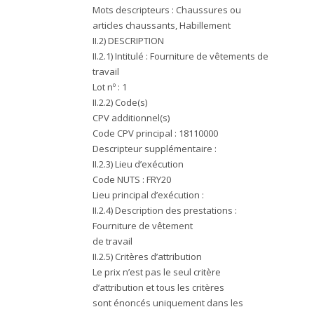
Mots descripteurs : Chaussures ou
articles chaussants, Habillement
II.2) DESCRIPTION
II.2.1) Intitulé :
Fourniture de vêtements de
travail
Lot nº : 1
II.2.2) Code(s)
CPV additionnel(s)
Code CPV principal : 18110000
Descripteur supplémentaire :
II.2.3) Lieu d’exécution
Code NUTS : FRY20
Lieu principal d’exécution :
II.2.4) Description des prestations :
Fourniture de vêtement
de travail
II.2.5) Critères d’attribution
Le prix n’est pas le seul critère
d’attribution et tous les critères
sont énoncés uniquement dans les