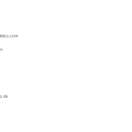
ublics.com
on
s de