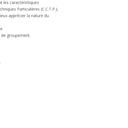
 les caractéristiques
niques Particulières (C.C.T.P.),
eux apprécier la nature du
re
ité de groupement
.