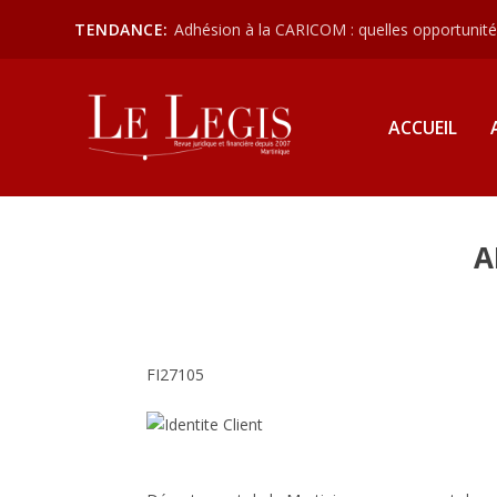
TENDANCE:
Adhésion à la CARICOM : quelles opportunités
ACCUEIL
A
FI27105