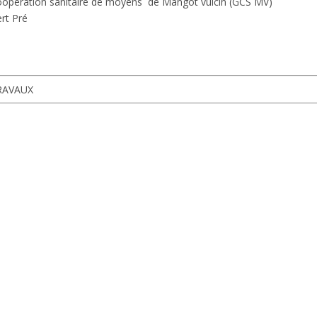
oopération sanitaire de moyens de Mangot vulcin (GCS MV)
ert Pré
RAVAUX