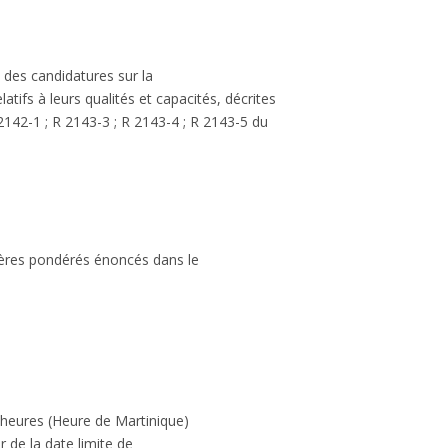
n des candidatures sur la
latifs à leurs qualités et capacités, décrites
2142-1 ; R 2143-3 ; R 2143-4 ; R 2143-5 du
tères pondérés énoncés dans le
 heures
(Heure de Martinique)
r de la date limite de