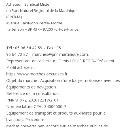
Acheteur : Syndicat Mixte
du Parc Naturel Régional de la Martinique
(P.N.R.M.)
Avenue Saint-John Perse- Morne
Tartenson – BP 437 – 97200 Fort-de-France
–
Tél : 05 96 64 42 59 – Fax : 05
96 64 72 27 –
marches@pnr-martinique.com
.
Représentant de l’acheteur :
Denis LOUIS REGIS– Président.
Profil acheteur :
https://www.marches-securises.fr
.
Objet du marché : Acquisition d’une barge motorisée avec des
équipements de navigation.
Référence de la consultation :
PNRM_972_20201221W2_01
Nomenclature CPV : 34000000-7 –
Équipement de transport et produits auxiliaires pour le
transport. Procédure
d’achat couverte par l’accord sur les marchés publics de