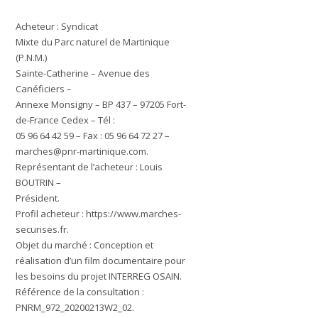
Acheteur : Syndicat
Mixte du Parc naturel de Martinique
(P.N.M.)
Sainte-Catherine – Avenue des
Canéficiers –
Annexe Monsigny – BP 437 – 97205 Fort-
de-France Cedex – Tél :
05 96 64 42 59 – Fax : 05 96 64 72 27 –
marches@pnr-martinique.com
.
Représentant de l’acheteur
: Louis
BOUTRIN –
Président.
Profil acheteur : https://www.marches-
securises.fr.
Objet du marché : Conception et
réalisation d’un film documentaire pour
les besoins du projet INTERREG OSAIN.
Référence de la consultation
:
PNRM_972_20200213W2_02.