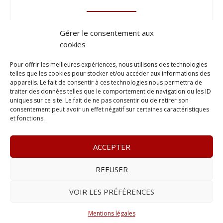
Gérer le consentement aux
cookies
Pour offrir les meilleures expériences, nous utilisons des technologies
telles que les cookies pour stocker et/ou accéder aux informations des
appareils. Le fait de consentir à ces technologies nous permettra de
traiter des données telles que le comportement de navigation ou les ID
uniques sur ce site. Le fait de ne pas consentir ou de retirer son
consentement peut avoir un effet négatif sur certaines caractéristiques
et fonctions.
ACCEPTER
REFUSER
© 2023
Le Legis
– www.lelegis.fr –
Zone Franche Cité Dillon
365 B rue Theodore
Tally, 97200 Fort-De-France
–
Tél :
06 90
VOIR LES PRÉFÉRENCES
25 89 84
– E-mail :
contact@lelegis.fr
–
Se désabonner
Mentions légales
Réalisé avec ❤ par l’
Agence 4gency