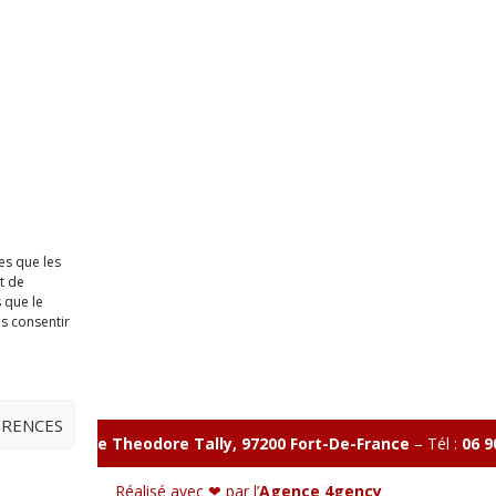
es que les
t de
 que le
as consentir
ÉRENCES
illon 365 B rue Theodore
Tally, 97200 Fort-De-France
–
Tél :
06 9
Réalisé avec ❤ par l’
Agence 4gency