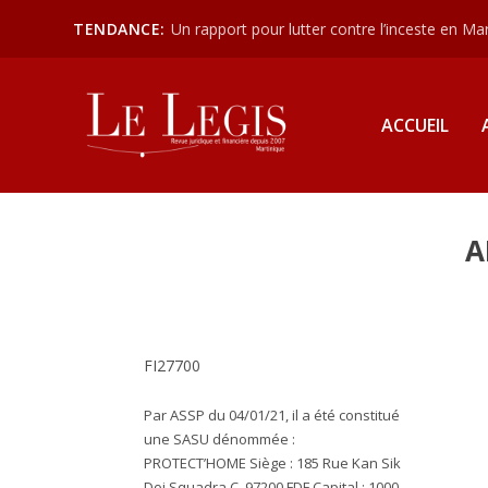
TENDANCE:
Un rapport pour lutter contre l’inceste en Mart
ACCUEIL
A
FI27700
Par ASSP du 04/01/21, il a été constitué
une SASU dénommée :
PROTECT’HOME
Siège :
185 Rue Kan Sik
Doj Squadra C, 97200 FDF
Capital :
1000