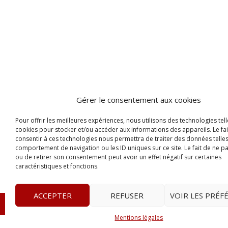
Gérer le consentement aux cookies
Pour offrir les meilleures expériences, nous utilisons des technologies tell
cookies pour stocker et/ou accéder aux informations des appareils. Le fai
consentir à ces technologies nous permettra de traiter des données telles
comportement de navigation ou les ID uniques sur ce site. Le fait de ne p
ou de retirer son consentement peut avoir un effet négatif sur certaines
caractéristiques et fonctions.
ACCEPTER
REFUSER
VOIR LES PRÉF
© 2023
Le Legis
– www.lelegis.fr –
Zone Franche Cité D
Mentions légales