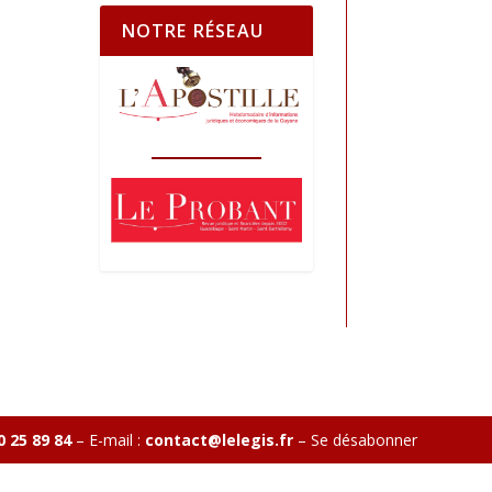
NOTRE RÉSEAU
0 25 89 84
– E-mail :
contact@lelegis.fr
–
Se désabonner