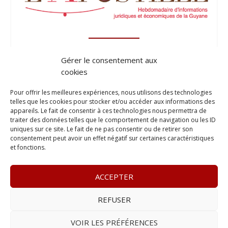
Gérer le consentement aux
cookies
Pour offrir les meilleures expériences, nous utilisons des technologies
telles que les cookies pour stocker et/ou accéder aux informations des
appareils. Le fait de consentir à ces technologies nous permettra de
traiter des données telles que le comportement de navigation ou les ID
uniques sur ce site. Le fait de ne pas consentir ou de retirer son
consentement peut avoir un effet négatif sur certaines caractéristiques
et fonctions.
ACCEPTER
REFUSER
© 2023
Le Legis
– www.lelegis.fr –
Zone Franche Cité Dillon
365 B rue Theodore
Tally, 97200 Fort-De-France
–
Tél :
06 90
VOIR LES PRÉFÉRENCES
25 89 84
– E-mail :
contact@lelegis.fr
–
Se désabonner