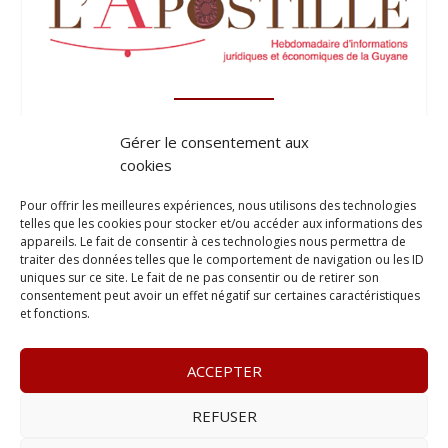
Gérer le consentement aux
cookies
Pour offrir les meilleures expériences, nous utilisons des technologies
telles que les cookies pour stocker et/ou accéder aux informations des
appareils. Le fait de consentir à ces technologies nous permettra de
traiter des données telles que le comportement de navigation ou les ID
uniques sur ce site. Le fait de ne pas consentir ou de retirer son
consentement peut avoir un effet négatif sur certaines caractéristiques
et fonctions.
ACCEPTER
REFUSER
© 2023
Le Legis
– www.lelegis.fr –
Zone Franche Cité Dillon
365 B rue Theodore
Tally, 97200 Fort-De-France
–
Tél :
06 90