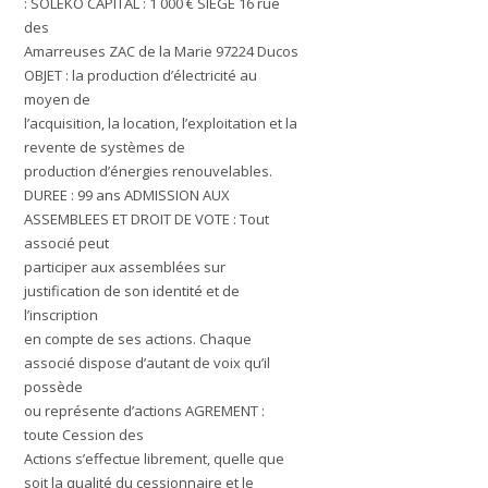
:
SOLEKO
CAPITAL :
1 000 €
SIEGE
16 rue
des
Amarreuses ZAC de la Marie 97224 Ducos
OBJET :
la production d’électricité au
moyen de
l’acquisition, la location, l’exploitation et la
revente de systèmes de
production d’énergies renouvelables.
DUREE : 99 ans
ADMISSION AUX
ASSEMBLEES ET DROIT DE VOTE :
Tout
associé peut
participer aux assemblées sur
justification de son identité et de
l’inscription
en compte de ses actions. Chaque
associé dispose d’autant de voix qu’il
possède
ou représente d’actions
AGREMENT :
toute Cession des
Actions s’effectue librement, quelle que
soit la qualité du cessionnaire et le