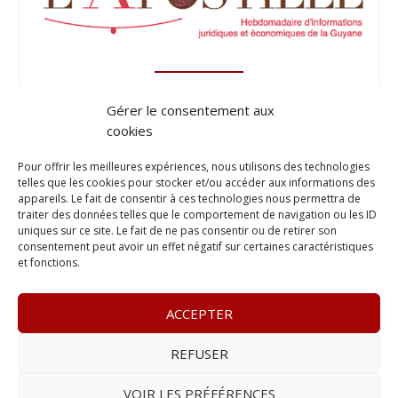
Gérer le consentement aux
cookies
Pour offrir les meilleures expériences, nous utilisons des technologies
telles que les cookies pour stocker et/ou accéder aux informations des
appareils. Le fait de consentir à ces technologies nous permettra de
traiter des données telles que le comportement de navigation ou les ID
uniques sur ce site. Le fait de ne pas consentir ou de retirer son
consentement peut avoir un effet négatif sur certaines caractéristiques
et fonctions.
ACCEPTER
REFUSER
© 2023
Le Legis
– www.lelegis.fr –
Zone Franche Cité Dillon
365 B rue Theodore
Tally, 97200 Fort-De-France
–
Tél :
06 90
VOIR LES PRÉFÉRENCES