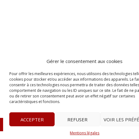
Gérer le consentement aux cookies
Pour offrir les meilleures expériences, nous utilisons des technologies tell
cookies pour stocker et/ou accéder aux informations des appareils. Le fai
consentir à ces technologies nous permettra de traiter des données telles
comportement de navigation ou les ID uniques sur ce site. Le fait de ne p
ou de retirer son consentement peut avoir un effet négatif sur certaines
caractéristiques et fonctions.
ACCEPTER
REFUSER
VOIR LES PRÉF
© 2023
Le Legis
– www.lelegis.fr –
Zone Franche Cité D
Mentions légales