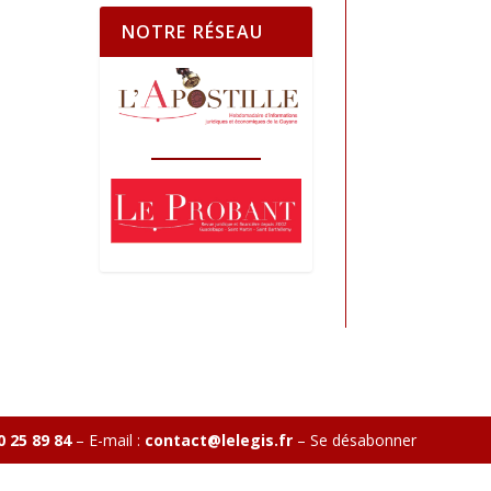
NOTRE RÉSEAU
0 25 89 84
– E-mail :
contact@lelegis.fr
–
Se désabonner