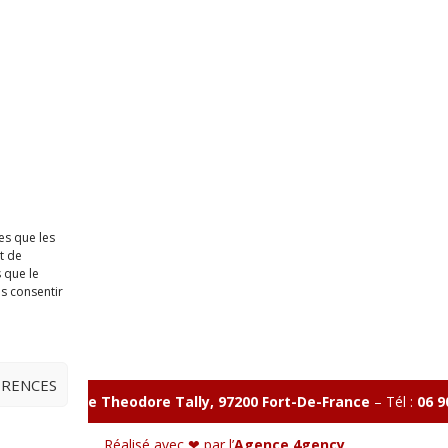
es que les
t de
 que le
as consentir
ÉRENCES
illon 365 B rue Theodore
Tally, 97200 Fort-De-France
–
Tél :
06 9
Réalisé avec ❤ par l’
Agence 4gency