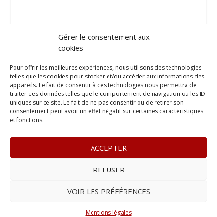
Gérer le consentement aux
cookies
Pour offrir les meilleures expériences, nous utilisons des technologies
telles que les cookies pour stocker et/ou accéder aux informations des
appareils. Le fait de consentir à ces technologies nous permettra de
traiter des données telles que le comportement de navigation ou les ID
uniques sur ce site. Le fait de ne pas consentir ou de retirer son
consentement peut avoir un effet négatif sur certaines caractéristiques
et fonctions.
ACCEPTER
REFUSER
© 2023
Le Legis
– www.lelegis.fr –
Zone Franche Cité Dillon
365 B rue Theodore
Tally, 97200 Fort-De-France
–
Tél :
06 90
VOIR LES PRÉFÉRENCES
25 89 84
– E-mail :
contact@lelegis.fr
–
Se désabonner
Mentions légales
Réalisé avec ❤ par l’
Agence 4gency