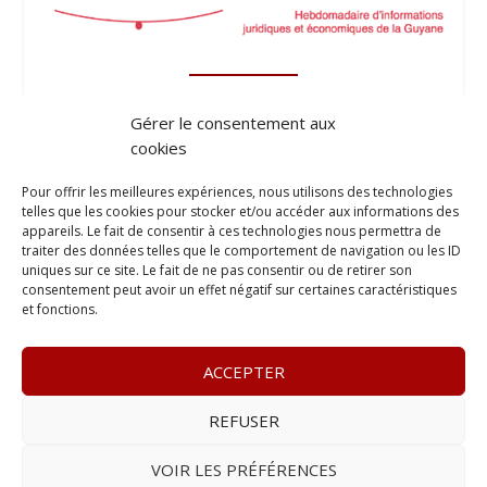
Gérer le consentement aux
cookies
Pour offrir les meilleures expériences, nous utilisons des technologies
telles que les cookies pour stocker et/ou accéder aux informations des
appareils. Le fait de consentir à ces technologies nous permettra de
traiter des données telles que le comportement de navigation ou les ID
uniques sur ce site. Le fait de ne pas consentir ou de retirer son
consentement peut avoir un effet négatif sur certaines caractéristiques
et fonctions.
ACCEPTER
REFUSER
© 2023
Le Legis
– www.lelegis.fr –
Zone Franche Cité Dillon
365 B rue Theodore
Tally, 97200 Fort-De-France
–
Tél :
06 90
VOIR LES PRÉFÉRENCES
25 89 84
– E-mail :
contact@lelegis.fr
–
Se désabonner