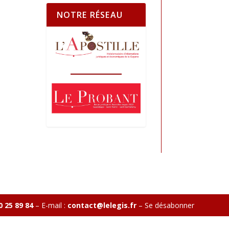
NOTRE RÉSEAU
0 25 89 84
– E-mail :
contact@lelegis.fr
–
Se désabonner