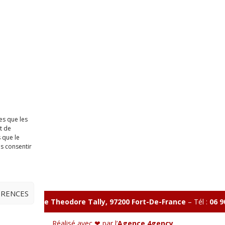
es que les
t de
 que le
as consentir
ÉRENCES
illon 365 B rue Theodore
Tally, 97200 Fort-De-France
–
Tél :
06 9
Réalisé avec ❤ par l’
Agence 4gency