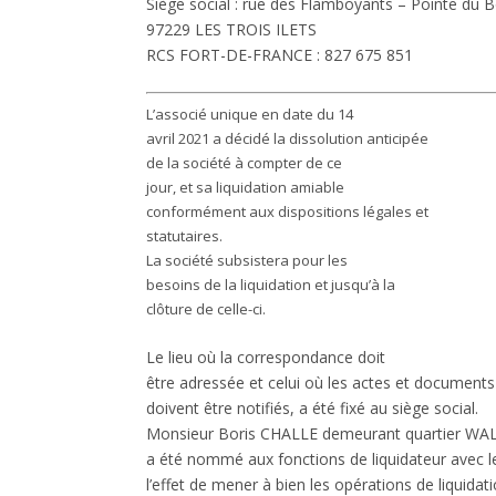
Siège social : rue des Flamboyants – Pointe du B
97229 LES TROIS ILETS
RCS FORT-DE-FRANCE : 827 675 851
L’associé unique en date du 14
avril 2021 a décidé la dissolution anticipée
de la société à compter de ce
jour, et sa liquidation amiable
conformément aux dispositions légales et
statutaires.
La société subsistera pour les
besoins de la liquidation et jusqu’à la
clôture de celle-ci.
Le lieu où la correspondance doit
être adressée et celui où les actes et documents 
doivent être notifiés, a été fixé au siège social.
Monsieur Boris CHALLE demeurant quartier WAL
a été nommé aux fonctions de liquidateur avec l
l’effet de mener à bien les opérations de liquidati