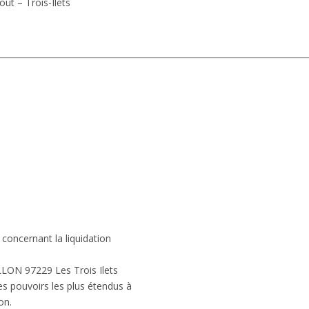
out – Trois-Ilets
concernant la liquidation
LON 97229 Les Trois Ilets
es pouvoirs les plus étendus à
on.