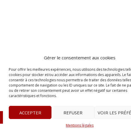
Gérer le consentement aux cookies
Pour offrir les meilleures expériences, nous utilisons des technologies tell
cookies pour stocker et/ou accéder aux informations des appareils. Le fai
consentir à ces technologies nous permettra de traiter des données telles
comportement de navigation ou les ID uniques sur ce site. Le fait de ne p
ou de retirer son consentement peut avoir un effet négatif sur certaines
caractéristiques et fonctions.
ACCEPTER
REFUSER
VOIR LES PRÉF
© 2023
Le Legis
– www.lelegis.fr –
Zone Franche Cité D
Mentions légales