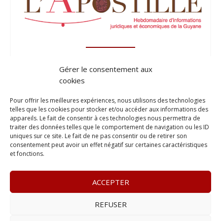
Gérer le consentement aux
cookies
Pour offrir les meilleures expériences, nous utilisons des technologies
telles que les cookies pour stocker et/ou accéder aux informations des
appareils. Le fait de consentir à ces technologies nous permettra de
traiter des données telles que le comportement de navigation ou les ID
uniques sur ce site. Le fait de ne pas consentir ou de retirer son
consentement peut avoir un effet négatif sur certaines caractéristiques
et fonctions.
ACCEPTER
REFUSER
© 2023
Le Legis
– www.lelegis.fr –
Zone Franche Cité Dillon
365 B rue Theodore
Tally, 97200 Fort-De-France
–
Tél :
06 90