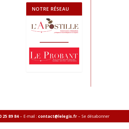
NOTRE RÉSEAU
0 25 89 84
– E-mail :
contact@lelegis.fr
–
Se désabonner