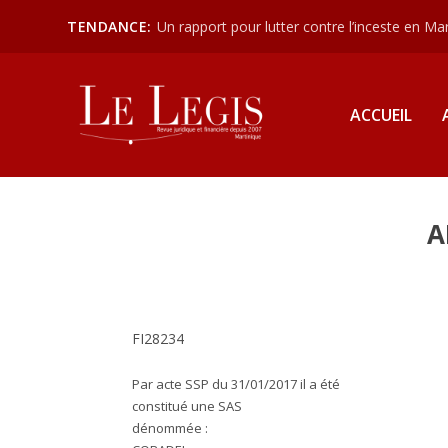
TENDANCE:
Un rapport pour lutter contre l’inceste en Mart
ACCUEIL
A
FI28234
Par acte SSP du 31/01/2017 il a été
constitué une SAS
dénommée :