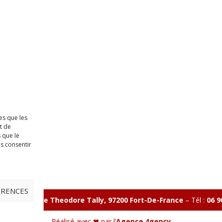
es que les
t de
 que le
as consentir
ÉRENCES
illon 365 B rue Theodore
Tally, 97200 Fort-De-France
–
Tél :
06 9
Réalisé avec ❤ par l’
Agence 4gency