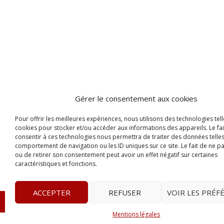
Gérer le consentement aux cookies
Pour offrir les meilleures expériences, nous utilisons des technologies tell
cookies pour stocker et/ou accéder aux informations des appareils. Le fai
consentir à ces technologies nous permettra de traiter des données telles
comportement de navigation ou les ID uniques sur ce site. Le fait de ne p
ou de retirer son consentement peut avoir un effet négatif sur certaines
caractéristiques et fonctions.
ACCEPTER
REFUSER
VOIR LES PRÉF
© 2023
Le Legis
– www.lelegis.fr –
Zone Franche Cité D
Mentions légales