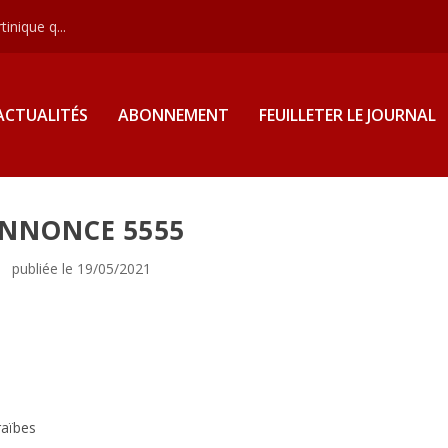
inique q...
ACTUALITÉS
ABONNEMENT
FEUILLETER LE JOURNAL
NNONCE 5555
publiée le 19/05/2021
araïbes