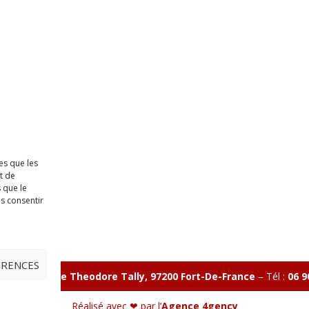
es que les
t de
 que le
as consentir
ÉRENCES
illon 365 B rue Theodore
Tally, 97200 Fort-De-France
–
Tél :
06 9
Réalisé avec ❤ par l’
Agence 4gency