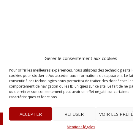
Gérer le consentement aux cookies
Pour offrir les meilleures expériences, nous utilisons des technologies tell
cookies pour stocker et/ou accéder aux informations des appareils. Le fai
consentir à ces technologies nous permettra de traiter des données telles
comportement de navigation ou les ID uniques sur ce site. Le fait de ne p
ou de retirer son consentement peut avoir un effet négatif sur certaines
caractéristiques et fonctions.
ACCEPTER
REFUSER
VOIR LES PRÉF
© 2023
Le Legis
– www.lelegis.fr –
Zone Franche Cité D
Mentions légales