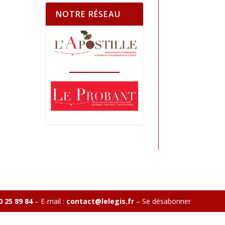
NOTRE RÉSEAU
0 25 89 84
– E-mail :
contact@lelegis.fr
–
Se désabonner