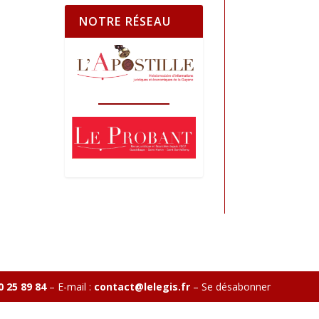
NOTRE RÉSEAU
0 25 89 84
– E-mail :
contact@lelegis.fr
–
Se désabonner