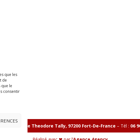
es que les
t de
 que le
as consentir
ÉRENCES
illon 365 B rue Theodore
Tally, 97200 Fort-De-France
–
Tél :
06 9
Réalisé avec ❤ par l’
Agence 4gency