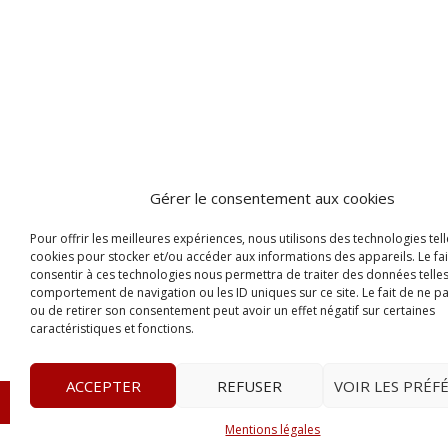
Gérer le consentement aux cookies
Pour offrir les meilleures expériences, nous utilisons des technologies tell
cookies pour stocker et/ou accéder aux informations des appareils. Le fai
consentir à ces technologies nous permettra de traiter des données telles
comportement de navigation ou les ID uniques sur ce site. Le fait de ne p
ou de retirer son consentement peut avoir un effet négatif sur certaines
caractéristiques et fonctions.
ACCEPTER
REFUSER
VOIR LES PRÉF
© 2023
Le Legis
– www.lelegis.fr –
Zone Franche Cité D
Mentions légales