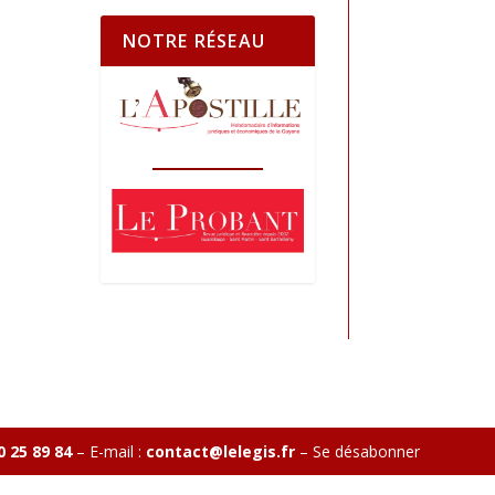
NOTRE RÉSEAU
0 25 89 84
– E-mail :
contact@lelegis.fr
–
Se désabonner