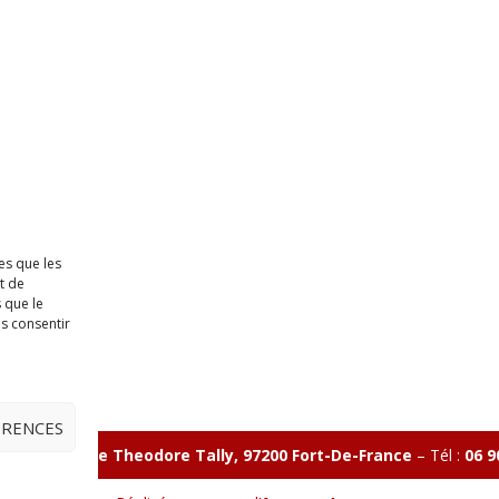
es que les
t de
 que le
as consentir
ÉRENCES
illon 365 B rue Theodore
Tally, 97200 Fort-De-France
–
Tél :
06 9