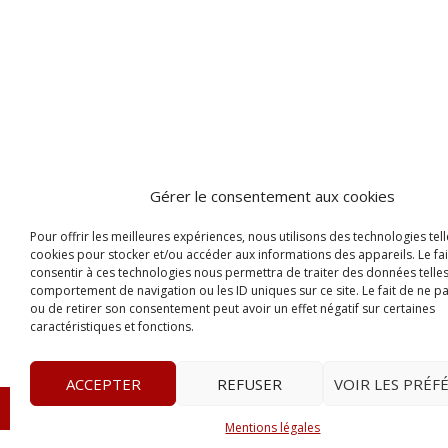
Gérer le consentement aux cookies
Pour offrir les meilleures expériences, nous utilisons des technologies tell
cookies pour stocker et/ou accéder aux informations des appareils. Le fai
consentir à ces technologies nous permettra de traiter des données telles
comportement de navigation ou les ID uniques sur ce site. Le fait de ne p
ou de retirer son consentement peut avoir un effet négatif sur certaines
caractéristiques et fonctions.
ACCEPTER
REFUSER
VOIR LES PRÉF
© 2023
Le Legis
– www.lelegis.fr –
Zone Franche Cité D
Mentions légales