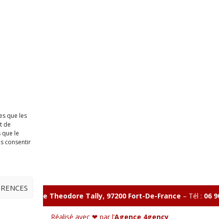
es que les
t de
 que le
as consentir
ÉRENCES
illon 365 B rue Theodore
Tally, 97200 Fort-De-France
–
Tél :
06 9
Réalisé avec ❤ par l’
Agence 4gency