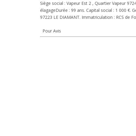
Siège social : Vapeur Est 2 , Quartier Vapeur 9
élagage
Durée :
99 ans.
Capital social :
1 000 €.
Gé
97223 LE DIAMANT.
Immatriculation :
RCS de For
Pour Avis