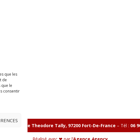
es que les
t de
 que le
as consentir
ÉRENCES
illon 365 B rue Theodore
Tally, 97200 Fort-De-France
–
Tél :
06 9
Réalisé avec ❤ par l’
Agence 4gency