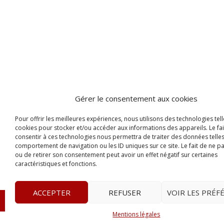
Gérer le consentement aux cookies
Pour offrir les meilleures expériences, nous utilisons des technologies tell
cookies pour stocker et/ou accéder aux informations des appareils. Le fai
consentir à ces technologies nous permettra de traiter des données telles
comportement de navigation ou les ID uniques sur ce site. Le fait de ne p
ou de retirer son consentement peut avoir un effet négatif sur certaines
caractéristiques et fonctions.
ACCEPTER
REFUSER
VOIR LES PRÉF
© 2023
Le Legis
– www.lelegis.fr –
Zone Franche Cité D
Mentions légales