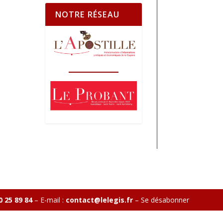
NOTRE RÉSEAU
0 25 89 84
– E-mail :
contact@lelegis.fr
–
Se désabonner