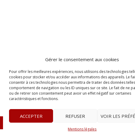
Gérer le consentement aux cookies
Pour offrir les meilleures expériences, nous utilisons des technologies tell
cookies pour stocker et/ou accéder aux informations des appareils. Le fai
consentir à ces technologies nous permettra de traiter des données telles
comportement de navigation ou les ID uniques sur ce site. Le fait de ne p
ou de retirer son consentement peut avoir un effet négatif sur certaines
caractéristiques et fonctions.
ACCEPTER
REFUSER
VOIR LES PRÉF
© 2023
Le Legis
– www.lelegis.fr –
Zone Franche Cité D
Mentions légales