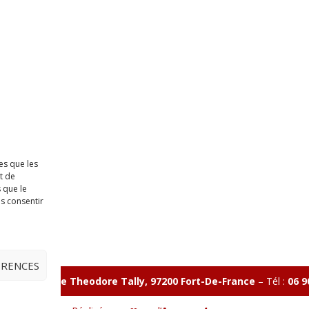
es que les
t de
 que le
as consentir
ÉRENCES
illon 365 B rue Theodore
Tally, 97200 Fort-De-France
–
Tél :
06 9