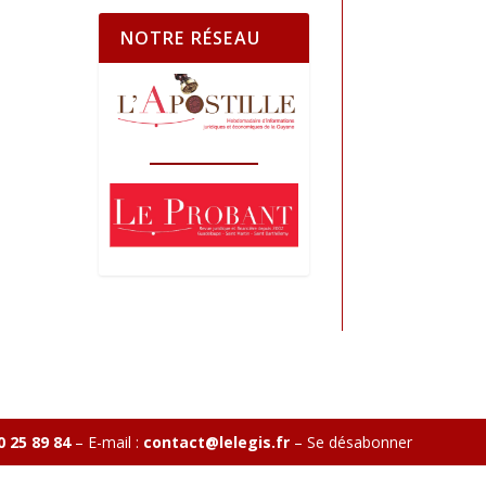
NOTRE RÉSEAU
0 25 89 84
– E-mail :
contact@lelegis.fr
–
Se désabonner