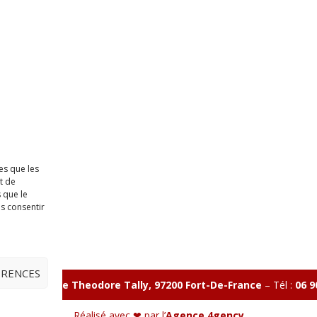
es que les
t de
 que le
as consentir
ÉRENCES
illon 365 B rue Theodore
Tally, 97200 Fort-De-France
–
Tél :
06 9
Réalisé avec ❤ par l’
Agence 4gency