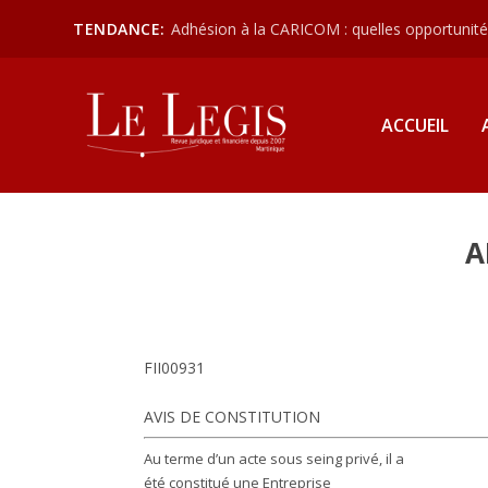
TENDANCE:
Adhésion à la CARICOM : quelles opportunités
ACCUEIL
A
FII00931
AVIS DE CONSTITUTION
Au terme d’un acte sous seing privé, il a
été constitué une Entreprise