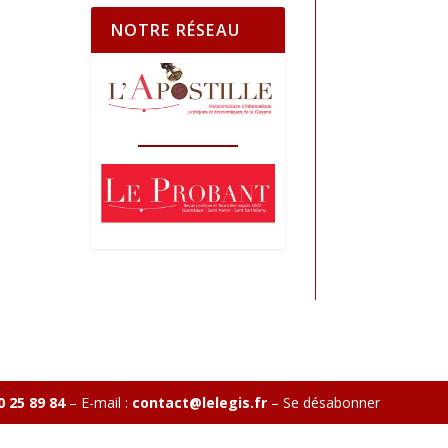
NOTRE RÉSEAU
0 25 89 84
– E-mail :
contact@lelegis.fr
–
Se désabonner