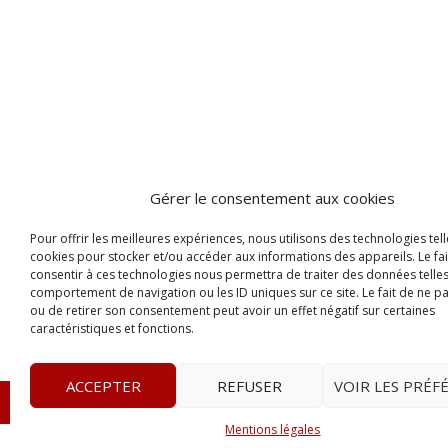
Gérer le consentement aux cookies
Pour offrir les meilleures expériences, nous utilisons des technologies tell
cookies pour stocker et/ou accéder aux informations des appareils. Le fai
consentir à ces technologies nous permettra de traiter des données telles
comportement de navigation ou les ID uniques sur ce site. Le fait de ne p
ou de retirer son consentement peut avoir un effet négatif sur certaines
caractéristiques et fonctions.
ACCEPTER
REFUSER
VOIR LES PRÉF
© 2023
Le Legis
– www.lelegis.fr –
Zone Franche Cité D
Mentions légales