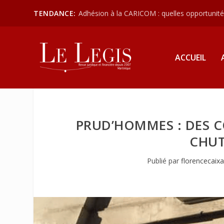
TENDANCE:
Adhésion à la CARICOM : quelles opportunités
ACCUEIL
PRUD’HOMMES : DES C
CHUT
Publié par
florencecaix