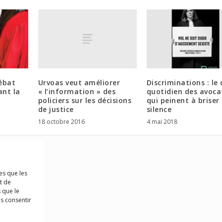
Urvoas veut améliorer
débat
Discriminations : le 
« l’information » des
ant la
quotidien des avoca
policiers sur les décisions
qui peinent à briser 
de justice
silence
18 octobre 2016
4 mai 2018
es que les
t de
 que le
as consentir