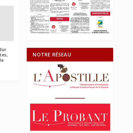
dur
NOTRE RÉSEAU
tes,
le