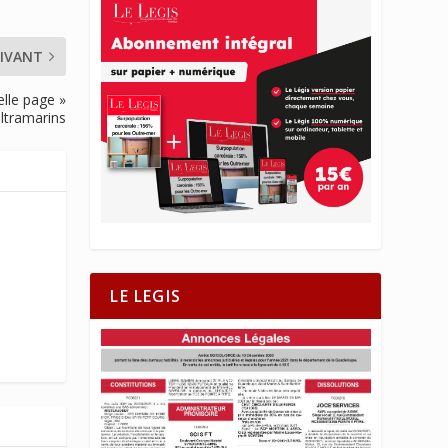
IVANT
lle page »
ultramarins
LE LEGIS