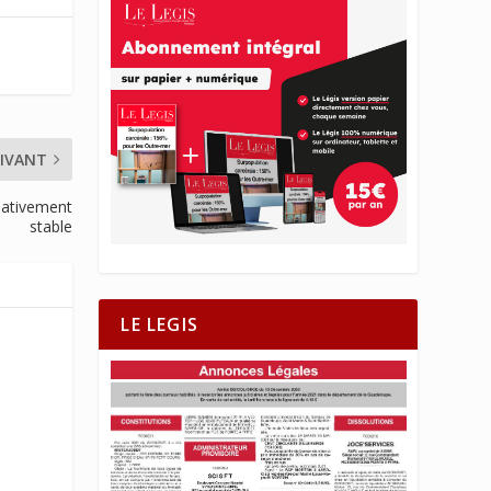
IVANT
elativement
stable
LE LEGIS