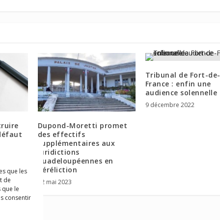
Tribunal de Fort-de
France : enfin une
audience solennelle
9 décembre 2022
ruire
Dupond-Moretti promet
défaut
des effectifs
ents
supplémentaires aux
juridictions
guadeloupéennes en
déréliction
es que les
t de
22 mai 2023
 que le
as consentir