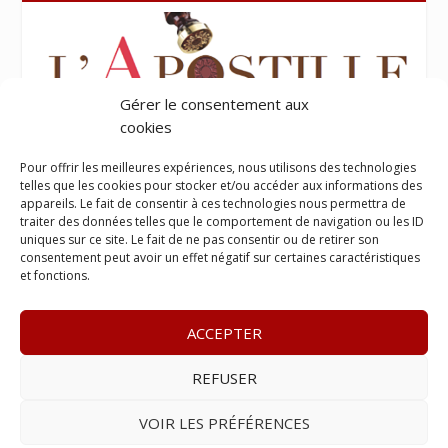
Gérer le consentement aux
cookies
Pour offrir les meilleures expériences, nous utilisons des technologies
telles que les cookies pour stocker et/ou accéder aux informations des
appareils. Le fait de consentir à ces technologies nous permettra de
traiter des données telles que le comportement de navigation ou les ID
uniques sur ce site. Le fait de ne pas consentir ou de retirer son
consentement peut avoir un effet négatif sur certaines caractéristiques
et fonctions.
ACCEPTER
REFUSER
© 2023
Le Legis
– www.lelegis.fr –
Zone Franche Cité Dillon
365 B rue Theodore
Tally, 97200 Fort-De-France
–
Tél :
06 90
VOIR LES PRÉFÉRENCES
25 89 84
– E-mail :
contact@lelegis.fr
–
Se désabonner