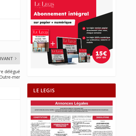
IVANT
re délégué
 Outre-mer
LE LEGIS