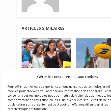
ARTICLES SIMILAIRES
Le REJI, nouveau dispositif
Grève de la poste :
Gérer le consentement aux cookies
d’insertion pour
syndicats conteste
«redonner confiance aux
perte d’un million 
Pour offrir les meilleures expériences, nous utilisons des technologies tell
jeunes martiniquais»
26 mai 2023
cookies pour stocker et/ou accéder aux informations des appareils. Le fai
11 avril 2023
consentir à ces technologies nous permettra de traiter des données telles
comportement de navigation ou les ID uniques sur ce site. Le fait de ne p
ou de retirer son consentement peut avoir un effet négatif sur certaines
caractéristiques et fonctions.