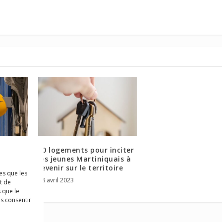
 les
50 logements pour inciter
nt la
les jeunes Martiniquais à
d’euros
revenir sur le territoire
es que les
28 avril 2023
t de
 que le
as consentir