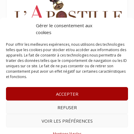
Gérer le consentement aux
cookies
Pour offrir les meilleures expériences, nous utilisons des technologies
telles que les cookies pour stocker et/ou accéder aux informations des
appareils. Le fait de consentir à ces technologies nous permettra de
traiter des données telles que le comportement de navigation ou les ID
uniques sur ce site. Le fait de ne pas consentir ou de retirer son
consentement peut avoir un effet négatif sur certaines caractéristiques
et fonctions.
ACCEPTER
REFUSER
© 2023
Le Legis
– www.lelegis.fr –
Zone Franche Cité Dillon
365 B rue Theodore
Tally, 97200 Fort-De-France
–
Tél :
06 90
VOIR LES PRÉFÉRENCES
25 89 84
– E-mail :
contact@lelegis.fr
–
Se désabonner
Mentions légales