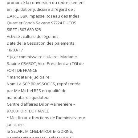
prononcé la conversion du redressement
en liquidation judiciaire à l’égard de :
E.A.R.L. SBK Impasse Roseau des Indes
Quartier Fonds Savane 97224 DUCOS
SIRET :
507 680 825
Activité : culture de légumes,
Date de la Cessation des paiements :
18/03/17
* juge commissaire titulaire :
Madame
Sabine CRABOT
, Vice-Président au TGI de
FORT DE FRANCE
* mandataire judiciaire :
Nom:
La SCP BR ASSOCIES, représentée
par Me Michel BES en qualité de
mandataire liquidateur
Centre d’affaires Dillon-Valmenière –
97200 FORT DE FRANCE
* Met fin aux fonctions de l’administrateur
judiciaire :
la SELARL MICHEL-MIROITE- GORINS
,