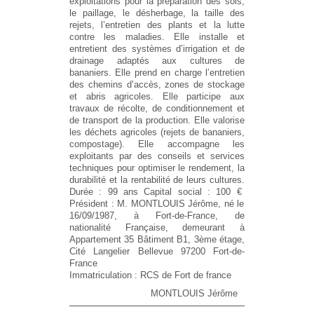
exploitations pour la préparation des sols,
le paillage, le désherbage, la taille des
rejets, l’entretien des plants et la lutte
contre les maladies. Elle installe et
entretient des systèmes d’irrigation et de
drainage adaptés aux cultures de
bananiers. Elle prend en charge l’entretien
des chemins d’accès, zones de stockage
et abris agricoles. Elle participe aux
travaux de récolte, de conditionnement et
de transport de la production. Elle valorise
les déchets agricoles (rejets de bananiers,
compostage). Elle accompagne les
exploitants par des conseils et services
techniques pour optimiser le rendement, la
durabilité et la rentabilité de leurs cultures.
Durée :
99 ans
Capital social :
100 €
Président :
M. MONTLOUIS Jérôme, né le
16/09/1987, à Fort-de-France, de
nationalité Française, demeurant à
Appartement 35 Bâtiment B1, 3ème étage,
Cité Langelier Bellevue 97200 Fort-de-
France
Immatriculation :
RCS de Fort de france
MONTLOUIS Jérôme