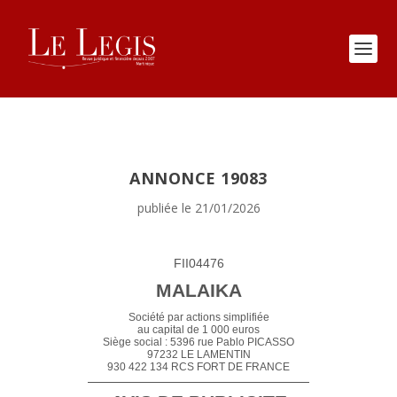
ANNONCE 19083
publiée le 21/01/2026
FII04476
MALAIKA
Société par actions simplifiée
au capital de 1 000 euros
Siège social : 5396 rue Pablo PICASSO
97232 LE LAMENTIN
930 422 134 RCS FORT DE FRANCE