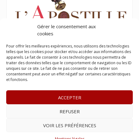
Gérer le consentement aux
cookies
Pour offrir les meilleures expériences, nous utilisons des technologies
telles que les cookies pour stocker et/ou accéder aux informations des
appareils. Le fait de consentir à ces technologies nous permettra de
traiter des données telles que le comportement de navigation ou les ID
uniques sur ce site. Le fait de ne pas consentir ou de retirer son
consentement peut avoir un effet négatif sur certaines caractéristiques
et fonctions.
ACCEPTER
REFUSER
© 2023
Le Legis
– www.lelegis.fr –
Zone Franche Cité Dillon
365 B rue Theodore
Tally, 97200 Fort-De-France
–
Tél :
06 90
VOIR LES PRÉFÉRENCES
25 89 84
– E-mail :
contact@lelegis.fr
–
Se désabonner
Mentions légales