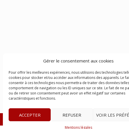
Gérer le consentement aux cookies
Pour offrir les meilleures expériences, nous utilisons des technologies tell
cookies pour stocker et/ou accéder aux informations des appareils. Le fai
consentir à ces technologies nous permettra de traiter des données telles
comportement de navigation ou les ID uniques sur ce site. Le fait de ne p
ou de retirer son consentement peut avoir un effet négatif sur certaines
caractéristiques et fonctions.
ACCEPTER
REFUSER
VOIR LES PRÉF
© 2023
Le Legis
– www.lelegis.fr –
Zone Franche Cité D
Mentions légales