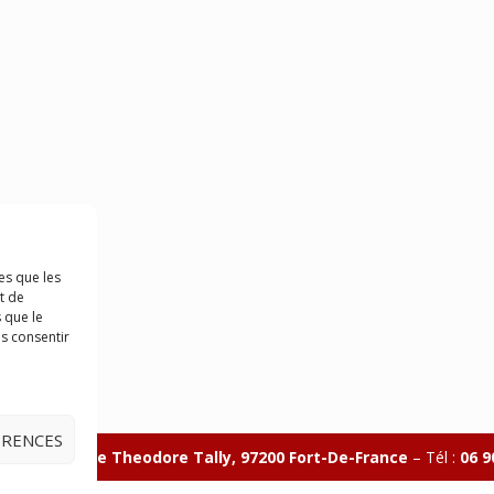
es que les
t de
 que le
as consentir
ÉRENCES
illon 365 B rue Theodore
Tally, 97200 Fort-De-France
–
Tél :
06 9