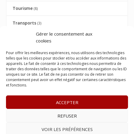
Tourisme
(8)
Transports
(3)
Gérer le consentement aux
TRIBUNE
(9)
cookies
TRIBUNE AVOCATS
(27)
Pour offrir les meilleures expériences, nous utilisons des technologies
telles que les cookies pour stocker et/ou accéder aux informations des
appareils. Le fait de consentir à ces technologies nous permettra de
Université
(1)
traiter des données telles que le comportement de navigation ou les ID
uniques sur ce site. Le fait de ne pas consentir ou de retirer son
consentement peut avoir un effet négatif sur certaines caractéristiques
Visite ministérielle
(1)
et fonctions.
Vos droits
(12)
ACCEPTER
REFUSER
© 2023
Le Legis
– www.lelegis.fr –
Zone Franche Cité Dillon
365 B rue Theodore
Tally, 97200 Fort-De-France
–
Tél :
06 90
VOIR LES PRÉFÉRENCES
25 89 84
– E-mail :
contact@lelegis.fr
–
Se désabonner