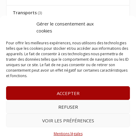
Transports
(3)
Gérer le consentement aux
TRIBUNE
(9)
cookies
TRIBUNE AVOCATS
(27)
Pour offrir les meilleures expériences, nous utilisons des technologies
telles que les cookies pour stocker et/ou accéder aux informations des
appareils. Le fait de consentir à ces technologies nous permettra de
Université
(1)
traiter des données telles que le comportement de navigation ou les ID
uniques sur ce site. Le fait de ne pas consentir ou de retirer son
consentement peut avoir un effet négatif sur certaines caractéristiques
Visite ministérielle
(1)
et fonctions.
Vos droits
(12)
ACCEPTER
REFUSER
© 2023
Le Legis
– www.lelegis.fr –
Zone Franche Cité Dillon
365 B rue Theodore
Tally, 97200 Fort-De-France
–
Tél :
06 90
VOIR LES PRÉFÉRENCES
25 89 84
– E-mail :
contact@lelegis.fr
–
Se désabonner
Mentions légales
Réalisé avec ❤ par l’
Agence 4gency