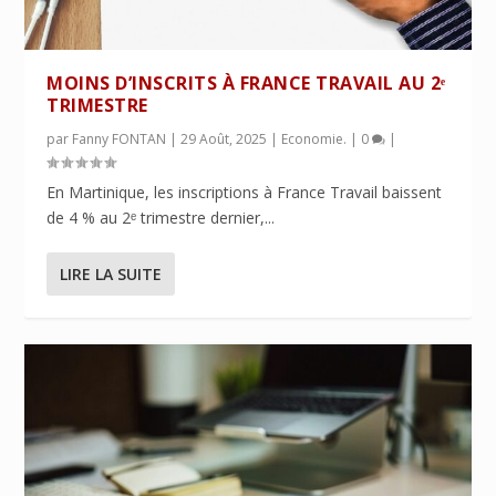
MOINS D’INSCRITS À FRANCE TRAVAIL AU 2ᵉ
TRIMESTRE
par
Fanny FONTAN
|
29 Août, 2025
|
Economie.
|
0
|
En Martinique, les inscriptions à France Travail baissent
de 4 % au 2ᵉ trimestre dernier,...
LIRE LA SUITE