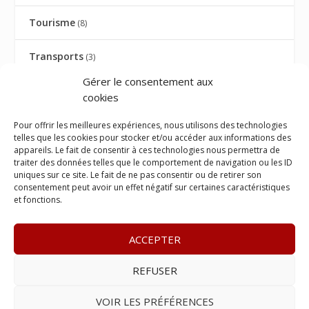
Tourisme
(8)
Transports
(3)
Gérer le consentement aux
TRIBUNE
(9)
cookies
TRIBUNE AVOCATS
(27)
Pour offrir les meilleures expériences, nous utilisons des technologies
telles que les cookies pour stocker et/ou accéder aux informations des
appareils. Le fait de consentir à ces technologies nous permettra de
Université
(1)
traiter des données telles que le comportement de navigation ou les ID
uniques sur ce site. Le fait de ne pas consentir ou de retirer son
consentement peut avoir un effet négatif sur certaines caractéristiques
Visite ministérielle
(1)
et fonctions.
Vos droits
(12)
ACCEPTER
REFUSER
© 2023
Le Legis
– www.lelegis.fr –
Zone Franche Cité Dillon
365 B rue Theodore
Tally, 97200 Fort-De-France
–
Tél :
06 90
VOIR LES PRÉFÉRENCES
25 89 84
– E-mail :
contact@lelegis.fr
–
Se désabonner