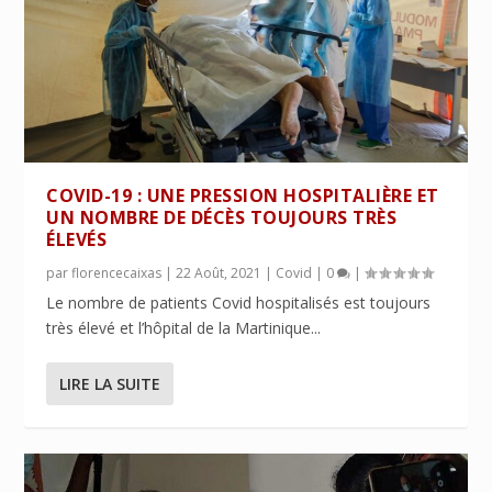
COVID-19 : UNE PRESSION HOSPITALIÈRE ET
UN NOMBRE DE DÉCÈS TOUJOURS TRÈS
ÉLEVÉS
par
florencecaixas
|
22 Août, 2021
|
Covid
|
0
|
Le nombre de patients Covid hospitalisés est toujours
très élevé et l’hôpital de la Martinique...
LIRE LA SUITE