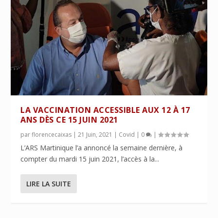
LA VACCINATION ACCESSIBLE AUX 12 À 17
ANS DÈS CE 15 JUIN 2021
par
florencecaixas
|
21 Juin, 2021
|
Covid
|
0
|
L’ARS Martinique l’a annoncé la semaine dernière, à
compter du mardi 15 juin 2021, l’accès à la...
LIRE LA SUITE