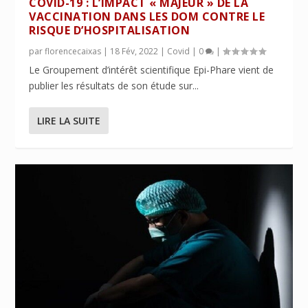
COVID-19 : L’IMPACT « MAJEUR » DE LA
VACCINATION DANS LES DOM CONTRE LE
RISQUE D’HOSPITALISATION
par
florencecaixas
|
18 Fév, 2022
|
Covid
|
0
|
Le Groupement d’intérêt scientifique Epi-Phare vient de
publier les résultats de son étude sur...
LIRE LA SUITE