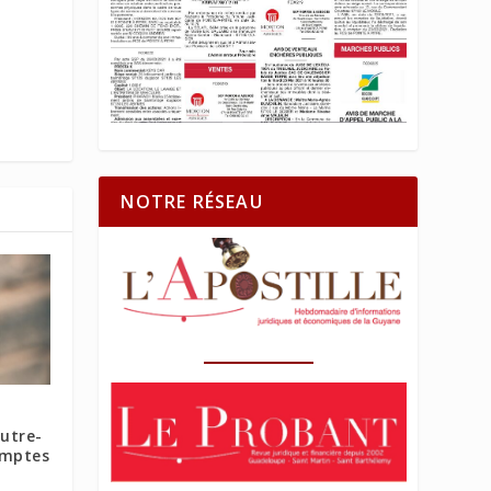
NOTRE RÉSEAU
utre-
omptes