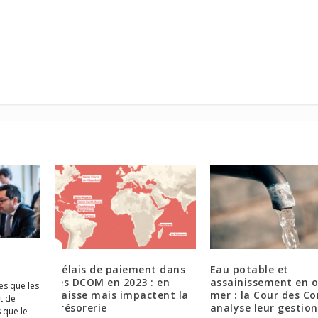
 pour
Délais de paiement dans
Eau potable et
ie et le
les DCOM en 2023 : en
assainissement en o
es que les
amarins
baisse mais impactent la
mer : la Cour des C
t de
trésorerie
analyse leur gestion
 que le