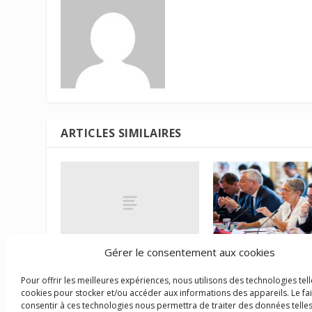
ARTICLES SIMILAIRES
Gérer le consentement aux cookies
Les PME ultramarines
CIOM : 72 mesures
moins rentables que les
améliorer l’économ
Pour offrir les meilleures expériences, nous utilisons des technologies tell
PME hexagonales
quotidien des ultr
cookies pour stocker et/ou accéder aux informations des appareils. Le fai
consentir à ces technologies nous permettra de traiter des données telles
1 août 2025
21 juillet 2023