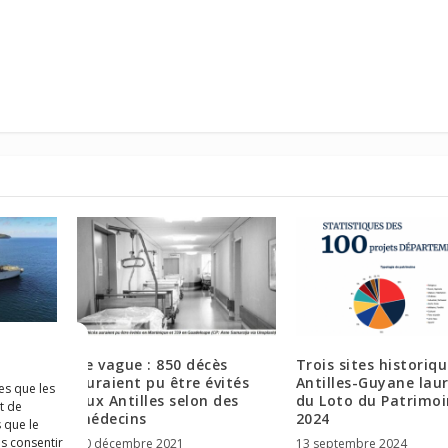
les
4e vague : 850 décès
Trois sites historiq
 de la
auraient pu être évités
Antilles-Guyane lau
es que les
e
aux Antilles selon des
du Loto du Patrimo
t de
médecins
2024
 que le
as consentir
10 décembre 2021
13 septembre 2024