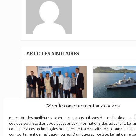
ARTICLES SIMILAIRES
Gérer le consentement aux cookies
Répondre aux défis de la
Comment replacer 
Caraïbe
Outre-mer au cœur
Pour offrir les meilleures expériences, nous utilisons des technologies tell
stratégie maritim
cookies pour stocker et/ou accéder aux informations des appareils. Le fai
18 juin 2017
française ?
consentir à ces technologies nous permettra de traiter des données telles
comportement de navigation ou les ID uniques sur ce site. Le fait de ne p
11 mars 2022