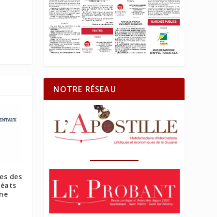
NOTRE RÉSEAU
ues des
réats
ine