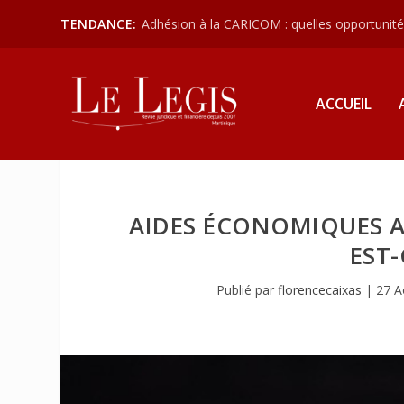
TENDANCE:
Adhésion à la CARICOM : quelles opportunités
ACCUEIL
AIDES ÉCONOMIQUES A
EST-
Publié par
florencecaixas
|
27 A