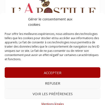
Gérer le consentement aux
cookies
Pour offrir les meilleures expériences, nous utilisons des technologies
telles que les cookies pour stocker et/ou accéder aux informations des
appareils. Le fait de consentir à ces technologies nous permettra de
traiter des données telles que le comportement de navigation ou les ID
uniques sur ce site. Le fait de ne pas consentir ou de retirer son
consentement peut avoir un effet négatif sur certaines caractéristiques
et fonctions.
ACCEPTER
REFUSER
© 2023
Le Legis
– www.lelegis.fr –
Zone Franche Cité Dillon
365 B rue Theodore
Tally, 97200 Fort-De-France
–
Tél :
06 90
VOIR LES PRÉFÉRENCES
25 89 84
– E-mail :
contact@lelegis.fr
–
Se désabonner
Mentions légales